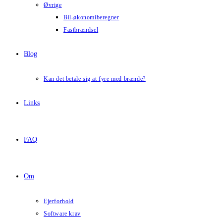
Øvrige
Bil-økonomiberegner
Fastbrændsel
Blog
Kan det betale sig at fyre med brænde?
Links
FAQ
Om
Ejerforhold
Software krav