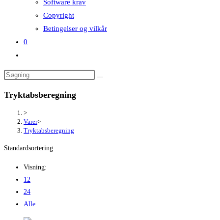
Software krav
Copyright
Betingelser og vilkår
0
Toggle
website
search
Tryktabsberegning
>
Varer
>
Tryktabsberegning
Standardsortering
Visning:
12
24
Alle