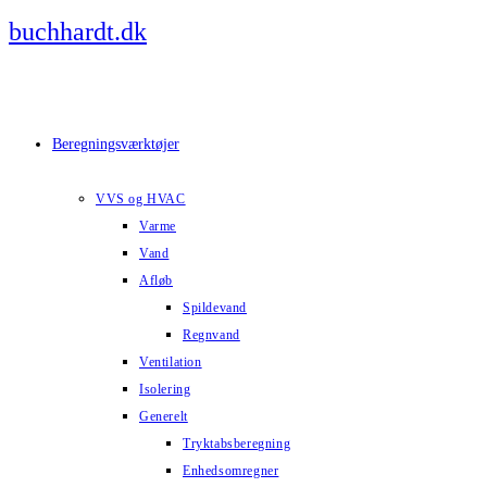
Skip
buchhardt.dk
to
content
Beregningsværktøjer
VVS og HVAC
Varme
Vand
Afløb
Spildevand
Regnvand
Ventilation
Isolering
Generelt
Tryktabsberegning
Enhedsomregner