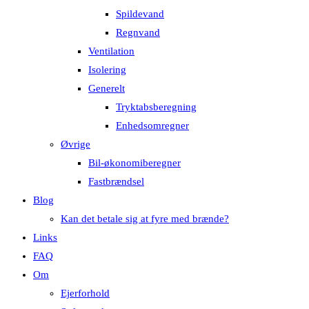
Spildevand
Regnvand
Ventilation
Isolering
Generelt
Tryktabsberegning
Enhedsomregner
Øvrige
Bil-økonomiberegner
Fastbrændsel
Blog
Kan det betale sig at fyre med brænde?
Links
FAQ
Om
Ejerforhold