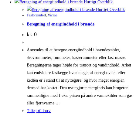
Hurtigt Overblik
Hurtigt Overblik
Fastbrændsel
,
Varme
Beregning af energiindhold i brænde
kr.
0
Anvendes til at beregne energiindhold i brændestabler,
skovrummeter, rummeter, kasserummeter eller fast masse.
Beregningerne tager højde for træsort og vandindhold. Arket
kan endvidere fastlægge hvor meget af energi ovnen eller
kedlen er i stand til at nyttegøre, og hvor meget energien
dermed har kostet. Den nyttegjorte energipris kan brugeren
sammenligne med f.eks. prisen på andre varmekilder som gas
eller fjernvarme.…
Tilføj til kurv