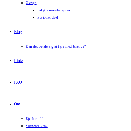
Øvrige
Bil-økonomiberegner
Fastbrændsel
Blog
Kan det betale sig at fyre med brænde?
Links
FAQ
Om
Ejerforhold
Software krav