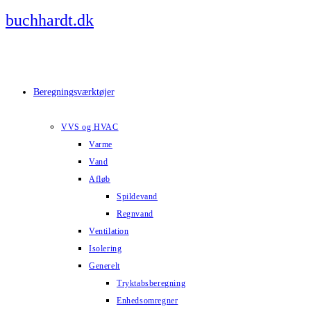
Skip
buchhardt.dk
to
content
Beregningsværktøjer
VVS og HVAC
Varme
Vand
Afløb
Spildevand
Regnvand
Ventilation
Isolering
Generelt
Tryktabsberegning
Enhedsomregner