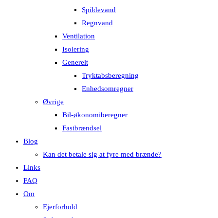
Spildevand
Regnvand
Ventilation
Isolering
Generelt
Tryktabsberegning
Enhedsomregner
Øvrige
Bil-økonomiberegner
Fastbrændsel
Blog
Kan det betale sig at fyre med brænde?
Links
FAQ
Om
Ejerforhold