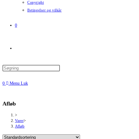
Copyright
Betingelser og vilkår
0
Toggle
website
0
Menu
Luk
search
Afløb
>
Varer
>
Afløb