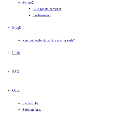
Øvrige
Bil-økonomiberegner
Fastbrændsel
Blog
Kan det betale sig at fyre med brænde?
Links
FAQ
Om
Ejerforhold
Software krav