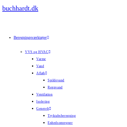
Skip
buchhardt.dk
to
content
Beregningsværktøjer
VVS og HVAC
Varme
Vand
Afløb
Spildevand
Regnvand
Ventilation
Isolering
Generelt
Tryktabsberegning
Enhedsomregner