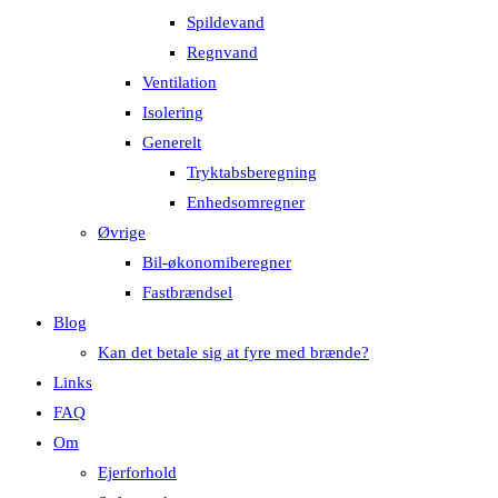
Spildevand
Regnvand
Ventilation
Isolering
Generelt
Tryktabsberegning
Enhedsomregner
Øvrige
Bil-økonomiberegner
Fastbrændsel
Blog
Kan det betale sig at fyre med brænde?
Links
FAQ
Om
Ejerforhold