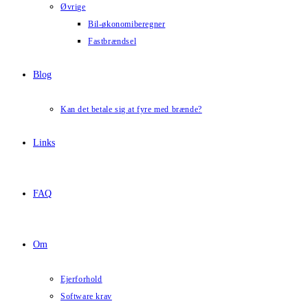
Øvrige
Bil-økonomiberegner
Fastbrændsel
Blog
Kan det betale sig at fyre med brænde?
Links
FAQ
Om
Ejerforhold
Software krav