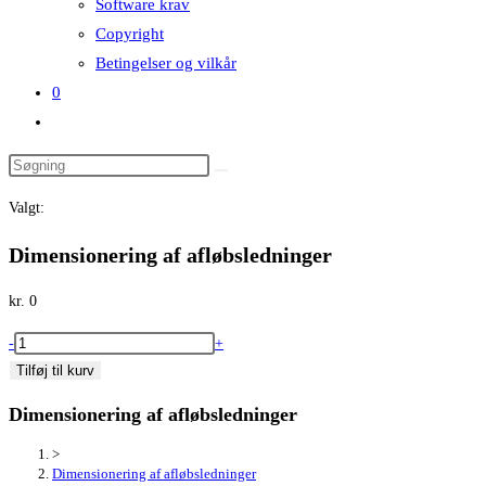
Software krav
Copyright
Betingelser og vilkår
0
Toggle
website
search
Valgt:
Dimensionering af afløbsledninger
kr.
0
Dimensionering
-
+
af
Tilføj til kurv
afløbsledninger
Dimensionering af afløbsledninger
antal
>
Dimensionering af afløbsledninger