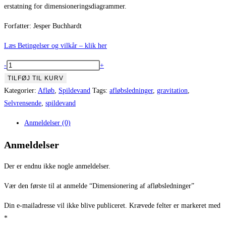
erstatning for dimensioneringsdiagrammer.
Forfatter: Jesper Buchhardt
Læs Betingelser og vilkår – klik her
Dimensionering
-
+
af
TILFØJ TIL KURV
afløbsledninger
Kategorier:
Afløb
,
Spildevand
Tags:
afløbsledninger
,
gravitation
,
antal
Selvrensende
,
spildevand
Anmeldelser (0)
Anmeldelser
Der er endnu ikke nogle anmeldelser.
Vær den første til at anmelde “Dimensionering af afløbsledninger”
Din e-mailadresse vil ikke blive publiceret.
Krævede felter er markeret med
*