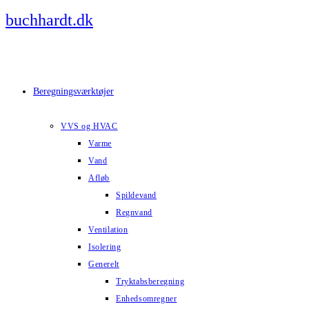
Skip
buchhardt.dk
to
content
Beregningsværktøjer
VVS og HVAC
Varme
Vand
Afløb
Spildevand
Regnvand
Ventilation
Isolering
Generelt
Tryktabsberegning
Enhedsomregner