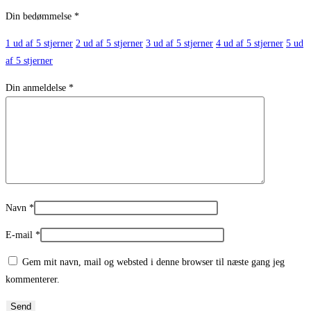
Din bedømmelse
*
1 ud af 5 stjerner
2 ud af 5 stjerner
3 ud af 5 stjerner
4 ud af 5 stjerner
5 ud
af 5 stjerner
Din anmeldelse
*
Navn
*
E-mail
*
Gem mit navn, mail og websted i denne browser til næste gang jeg
kommenterer.