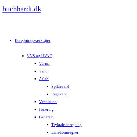
Skip
buchhardt.dk
to
content
Beregningsværktøjer
VVS og HVAC
Varme
Vand
Afløb
Spildevand
Regnvand
Ventilation
Isolering
Generelt
Tryktabsberegning
Enhedsomregner