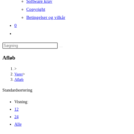
Software krav
Copyright
Betingelser og vilkår
0
Toggle
website
search
Afløb
>
Varer
>
Afløb
Standardsortering
Visning:
12
24
Alle