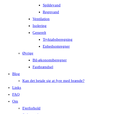
Spildevand
Regnvand
Ventilation
Isolering
Generelt
Tryktabsberegning
Enhedsomregner
Øvrige
Bil-økonomiberegner
Fastbrændsel
Blog
Kan det betale sig at fyre med brænde?
Links
FAQ
Om
Ejerforhold