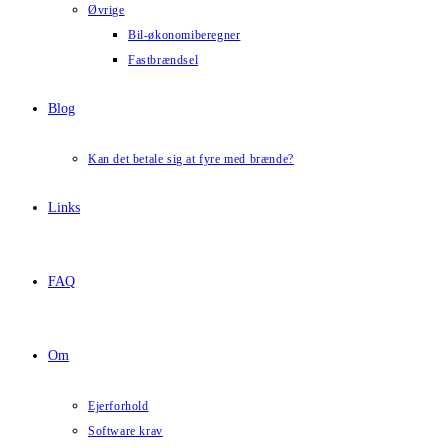
Øvrige
Bil-økonomiberegner
Fastbrændsel
Blog
Kan det betale sig at fyre med brænde?
Links
FAQ
Om
Ejerforhold
Software krav